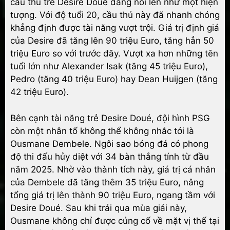
cầu thủ trẻ Desire Doué đang nổi lên như một hiện
tượng. Với độ tuổi 20, cầu thủ này đã nhanh chóng
khẳng định được tài năng vượt trội. Giá trị định giá
của Desire đã tăng lên 90 triệu Euro, tăng hẳn 50
triệu Euro so với trước đây. Vượt xa hơn những tên
tuổi lớn như Alexander Isak (tăng 45 triệu Euro),
Pedro (tăng 40 triệu Euro) hay Dean Huijgen (tăng
42 triệu Euro).
Bên cạnh tài năng trẻ Desire Doué, đội hình PSG
còn một nhân tố không thể không nhắc tới là
Ousmane Dembele. Ngôi sao bóng đá có phong
độ thi đấu hủy diệt với 34 bàn thắng tính từ đầu
năm 2025. Nhờ vào thành tích này, giá trị cá nhân
của Dembele đã tăng thêm 35 triệu Euro, nâng
tổng giá trị lên thành 90 triệu Euro, ngang tầm với
Desire Doué. Sau khi trải qua mùa giải này,
Ousmane không chỉ được củng cố về mặt vị thế tại