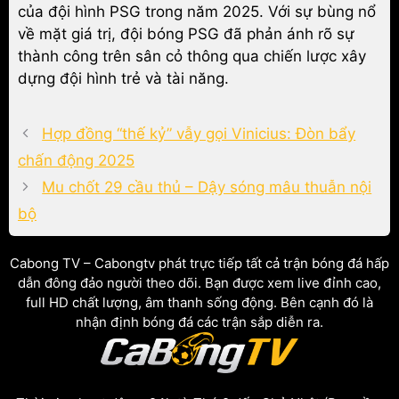
của đội hình PSG trong năm 2025. Với sự bùng nổ
về mặt giá trị, đội bóng PSG đã phản ánh rõ sự
thành công trên sân cỏ thông qua chiến lược xây
dựng đội hình trẻ và tài năng.
Hợp đồng “thế kỷ” vẫy gọi Vinicius: Đòn bẩy
chấn động 2025
Mu chốt 29 cầu thủ – Dậy sóng mâu thuẫn nội
bộ
Cabong TV – Cabongtv phát trực tiếp tất cả trận bóng đá hấp
dẫn đông đảo người theo dõi. Bạn được xem live đỉnh cao,
full HD chất lượng, âm thanh sống động. Bên cạnh đó là
nhận định bóng đá các trận sắp diễn ra.