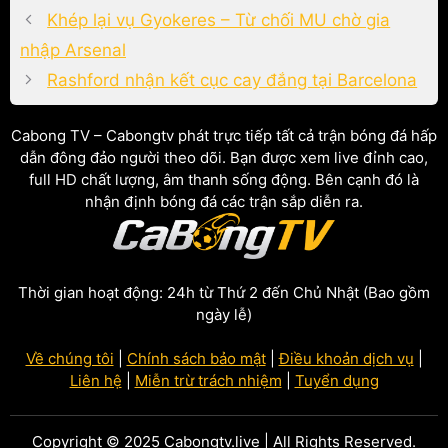
Khép lại vụ Gyokeres – Từ chối MU chờ gia
nhập Arsenal
Rashford nhận kết cục cay đắng tại Barcelona
Cabong TV – Cabongtv phát trực tiếp tất cả trận bóng đá hấp
dẫn đông đảo người theo dõi. Bạn được xem live đỉnh cao,
full HD chất lượng, âm thanh sống động. Bên cạnh đó là
nhận định bóng đá các trận sắp diễn ra.
Thời gian hoạt động: 24h từ Thứ 2 đến Chủ Nhật (Bao gồm
ngày lễ)
Về chúng tôi
|
Chính sách bảo mật
|
Điều khoản dịch vụ
|
Liên hệ
|
Miễn trừ trách nhiệm
|
Tuyển dụng
Copyright © 2025 Cabongtv.live | All Rights Reserved.