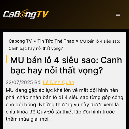
Chuyển
đến
Men
nội
dung
»
»
Cabong TV
Tin Tức Thể Thao
MU bán lỗ 4 siêu sao:
Canh bạc hay nỗi thất vọng?
MU bán lỗ 4 siêu sao: Canh
bạc hay nỗi thất vọng?
22/07/2025
Bởi
Lê Đinh Quân
MU đang gặp áp lực khá lớn về mặt đội hình nên
phải chấp nhận bán lỗ đi 4 siêu sao từng góp công
cho đội bóng. Những thương vụ này được xem là
chìa khóa để Quỷ Đỏ tái thiết lập đội hình trước
thềm mùa giải mới.