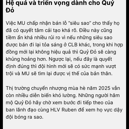
Hệ quả và triển vọng dành cho Quỷ
Đỏ
Việc MU chấp nhận bán lỗ “siêu sao” cho thấy họ
đã có quyết tâm cải tạo khá rõ. Điều này cũng
tiềm ẩn khá nhiều rủi ro vì nếu những siêu sao
được bán đi lại tỏa sáng ở CLB khác, trong khi hợp
đồng mới lại không hiệu quả thì Quỷ Đỏ sẽ càng
khủng hoảng hơn. Ngược lại, nếu đây là quyết
định đúng thì đội hình mới sẽ có sức mạnh vượt
trội và MU sẽ tìm lại được vị thế của bản thân.
Thị trường chuyển nhượng mùa hè năm 2025 vẫn
còn nhiều diễn biến khó lường. Những người hâm
mộ Quỷ Đỏ hãy chờ xem bước đi tiếp theo của
ban lãnh đạo cùng HLV Ruben để xem họ vực dậy
đội bóng ra sao.