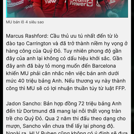
MU bán lỗ 4 siêu sao
Marcus Rashford: Cầu thủ ưu tú nhất đến từ lò
đào tạo Carrington và đã trở thành niềm hy vọng ở
hàng công của Quỷ Đỏ. Tuy nhiên phong độ gần
đây của anh lại không có dấu hiệu khởi sắc. Gần
đây anh đã bày tỏ mong muốn đến Barcelona
khiến MU phải cân nhắc nên việc bán anh dưới
mức 40 triệu bảng Anh. Nếu thương vụ này thành
công thì MU sẽ có lợi nhuận thuần túy từ luật FFP.
Jadon Sancho: Bản hợp đồng 72 triệu bảng Anh
đến từ Dortmund đã mang lại nỗi thất vọng tràn
trề cho Quỷ Đỏ. Qua 2 năm thi đấu theo dạng cho
mượn, Sancho vẫn chưa thể lấy lại phong độ.
Ngoài ra, HLV Ruben cũng không có ý định sẽ đưa